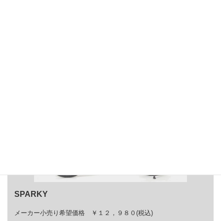
く。
遊びながら、自転車に乗れる日がすぐそこに。
SPARKYは、親の想いと子どもの成長をつなぐ、小さな家族のス
トーリーです。
自転車の詳細は
こちら
SPARKY
メーカー小売り希望価格 ￥１２，９８０(税込)